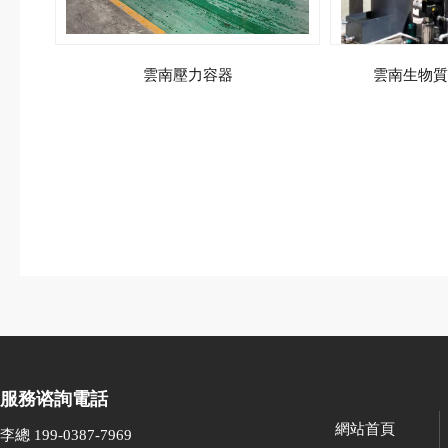
雲南壓力容器
雲南生物質
服務谘詢電話
網站首頁
李總 199-0387-7969